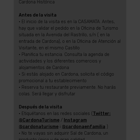
Cardona Histórica
Antes de la visita
• El inicio de la visita es en la CASAMATA. Antes,
hay que validar el pedido en la Oficina de Turismo
situada en la Avenida del Rastrillo, s/n ( en la
entrada de Cardona), o en la Oficina de Atención al
Visitante, en el mismo Castillo
• Planifica tu estancia. Consulta la agenda de
actividades y los diferentes comercios y
alojamientos de Cardona
• Si estás alojado en Cardona, solicita el código
promocional a tu establecimiento
• Reserva tu restaurante previamente. No harás
colas. Será llegar y disfrutar
Después de la visita
• Etiquétanos en las redes sociales (
Twitter:
@CardonaTurisme
/
Instagram
@cardonaturisme
i
@cardonaenfamilia
)
• No te vayas sin adquirir Sal de Cardona, un
producto único y de gran calidad