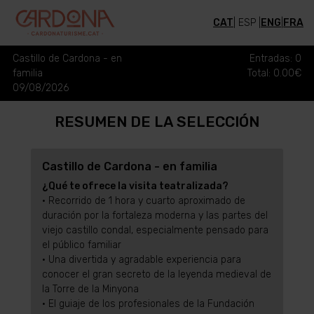
CAT
| ESP |
ENG
|
FRA
ENTRADAS
Castillo de Cardona - en
Entradas: 0
familia
Total: 0.00€
09/08/2026
RESUMEN DE LA SELECCIÓN
Castillo de Cardona - en familia
¿Qué te ofrece la visita teatralizada?
• Recorrido de 1 hora y cuarto aproximado de
duración por la fortaleza moderna y las partes del
viejo castillo condal, especialmente pensado para
el público familiar
• Una divertida y agradable experiencia para
conocer el gran secreto de la leyenda medieval de
la Torre de la Minyona
• El guiaje de los profesionales de la Fundación