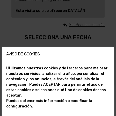
Esta visita solo se ofrece en CATALÁN
Modificar la selección
SELECCIONA UNA FECHA
09/08/2026
AVISO DE COOKIES
Utilizamos nuestras cookies y de terceros para mejorar
Agosto
2026
nuestros servicios, analizar el tráfico, personalizar el
contenido y los anuncios, a través del análisis de la
Lu
Ma
Mi
Ju
Vi
Sa
Do
navegación. Puedes ACEPTAR para permitir el uso de
estas cookies o seleccionar qué tipo de cookies deseas
VISITA ESPECIAL
1
2
aceptar.
Puedes obtener más información o modificar la
"UN ATARDECER EN EL CASTILLO DE CARDONA"- Jueves y
3
4
5
6
7
8
9
configuración.
Sábados a las 19:00H a partir del 11 de Julio.