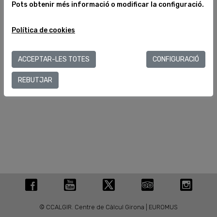
Pots obtenir més informació o modificar la configuració.
Avís legal
Política de
C/ València, 284
cookies
Política de cookies
08007 Barcelona (España)
T.+34 934 880 188
info@museuegipci.com
ACCEPTAR-LES TOTES
CONFIGURACIÓ
REBUTJAR
© CCALGIR. Centre de Càlcul Girona | EUROMUS