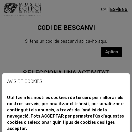
CAT |
ESP
|
ENG
CLUB
CODI DE BESCANVI
Si tens un codi de bescanvi aplica-ho aquí:
Aplica
SELECCIONA UNA ACTIVITAT
AVÍS DE COOKIES
Servei temporalment no disponible, disculpeu les molèsties
Utilitzem les nostres cookies i de tercers per millorar els
nostres serveis, per analitzar el trànsit, personalitzar el
contingut i els anuncis, a través de l'anàlisi de la
navegació. Pots ACCEPTAR per permetre l'ús d'aquestes
cookies o seleccionar quin tipus de cookies desitges
acceptar.